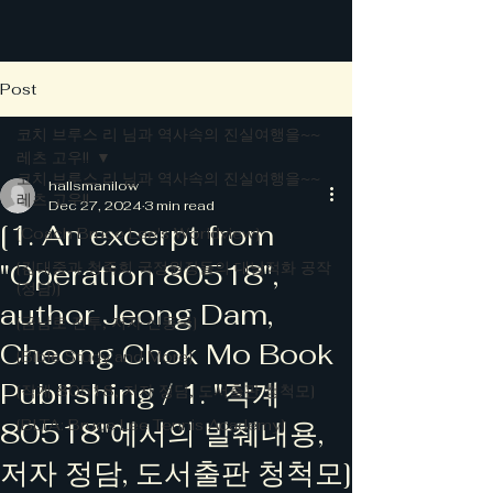
Post
코치 브루스 리 님과 역사속의 진실여행을~~
레츠 고우!!
코치 브루스 리 님과 역사속의 진실여행을~~
hallsmanilow
레츠 고우!!
Dec 27, 2024
3 min read
[1. An excerpt from
[Coach Bruce Lee's Worldview]
"Operation 80518",
[김대중과 청죽회 국정원장들의 대남적화 공작
(정담)]
author Jeong Dam,
[금남로 전투, 저자 신동국]
Cheong Chok Mo Book
[Bible Study and More]
Publishing / 1. "작계
[작계 80518, 저자 정담, 도서출판 청척모]
80518"에서의 발췌내용,
[BLTA: Bruce Lee Tennis Academy]
저자 정담, 도서출판 청척모]