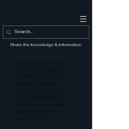
Share the knowledge & information
www.bruceleecoach.co
m is 1) the future site
for Yahwehology (the
Study of YHWH); 2) a
serious place where
Truth, Information &
Knowledge are widely
shared and boldly
proclaimed..