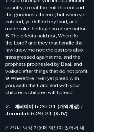
7 
And I brought you into a plentiful 
country, to eat the fruit thereof and 
the goodness thereof; but when ye 
entered, ye defiled my land, and 
made mine heritage an abomination.
8 
The priests said not, Where is 
the Lord? and they that handle the 
law knew me not: the pastors also 
transgressed against me, and the 
prophets prophesied by Baal, and 
walked after things that do not profit.
9 
Wherefore I will yet plead with 
you, saith the Lord, and with your 
children's children will I plead.
2.   예레미야 5:26-31 (개역개정) / 
Jeremiah 5:26-31 (KJV)
5:26 내 백성 가운데 악인이 있어서 새 