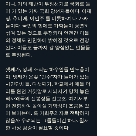
이니, 거의 태반이 부정선거로 국회로 들
어 가 있는 가짜 국회 당선자들이다. 이재
명, 추미애, 이언주 를 비롯하여 다 가짜
들이다. 국민의 힘에도 가짜들이 당연히 
섞여 있는 것으로 추정되며 언젠간 이들
의 정체도 만천하에 밝혀질 것으로 전망
된다. 이들도 끝까지 갈 양심없는 인물들
로 추정된다.
셋째가, 깡패 조직단 하수인들 민노총이
며, 넷째가 온갖 “민주”자가 들어가 있는 
시민단체들, 다섯째가, 학교에서 애들 머
리를 완전 거짓말로 세뇌시켜 망쳐 놓은 
역사왜곡의 선봉장들 전교조. 여기서부
턴 전향하여 돌아설 가망성이 조금은 있
어 보이는데, 혹 기회주의자로 전락하지 
않을까 우려되는 그룹들이긴 하다. 철저
한 사상 검증이 필요할 것이다.