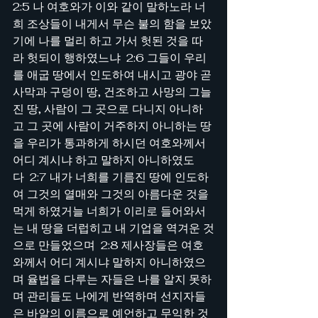
2:5 나 여호와가 이와 같이 말하노라 너
희 조상들이 내게서 무슨 불의 함을 보았
기에 나를 멀리 하고 가서 헛된 것을 따
라 헛되이 행하였느냐  2:6 그들이 우리
를 애굽 땅에서 인도하여 내시고 광야 곧 
사막과 구덩이 땅, 건조하고 사망의 그늘
진 땅, 사람이 그 곳으로 다니지 아니하
고 그 곳에 사람이 거주하지 아니하는 땅
을 우리가 통과하게 하시던 여호와께서 
어디 계시냐 하고 말하지 아니하였도
다  2:7 내가 너희를 기름진 땅에 인도하
여 그것의 열매와 그것의 아름다운 것을 
먹게 하였거늘 너희가 이리로 들어와서
는 내 땅을 더럽히고 내 기업을 역겨운 것
으로 만들었으며  2:8 제사장들은 여호
와께서 어디 계시냐 말하지 아니하였으
며 율법을 다루는 자들은 나를 알지 못하
며 관리들도 나에게 반역하며 선지자들
은 바알의 이름으로 예언하고 무익한 것