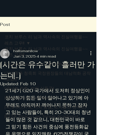
Post
코치 브루스 리 님과 역사속의 진실여행을~~
레츠 고우!!
코치 브루스 리 님과 역사속의 진실여행을~~
hallsmanilow
레츠 고우!!
Jan 3, 2025
4 min read
[시간은 유수같이 흘러만 가
[Coach Bruce Lee's Worldview]
는데..]
[김대중과 청죽회 국정원장들의 대남적화 공작
(정담)]
Updated:
Feb 10
[금남로 전투, 저자 신동국]
21세기 G20 국가에서 도저히 정상인이 
상상하기 힘든 일이 일어나고 있기에 아
[Bible Study and More]
무래도 아직까지 깨어나지 못하고 잠자
[작계 80518, 저자 정담, 도서출판 청척모]
고 있는 사람들이, 특히 20-30대의 청년
[BLTA: Bruce Lee Tennis Academy]
들이 많은 것 같으니, 대한민국이 바로 
그 믿기 힘든 사건의 중심에 풍전등화같
은 운명으로 임진왜란, 625전쟁같이 국