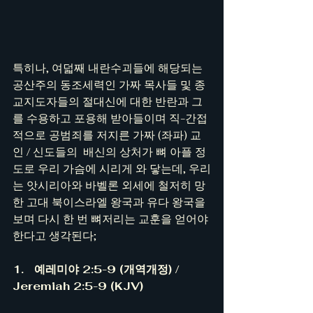
특히나, 여덟째 내란수괴들에 해당되는 
공산주의 동조세력인 가짜 목사들 및 종
교지도자들의 절대신에 대한 반란과 그
를 수용하고 포용해 받아들이며 직-간접
적으로 공범죄를 저지른 가짜 (좌파) 교
인 / 신도들의  배신의 상처가 뼈 아플 정
도로 우리 가슴에 시리게 와 닿는데, 우리
는 앗시리아와 바벨론 외세에 철저히 망
한 고대 북이스라엘 왕국과 유다 왕국을 
보며 다시 한 번 뼈저리는 교훈을 얻어야 
한다고 생각된다;
1.   예레미야 2:5-9 (개역개정) / 
Jeremiah 2:5-9 (KJV)