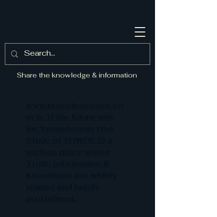
Share the knowledge & information
www.bruceleecoach.co
m is 1) the future site
for Yahwehology (the
Study of YHWH); 2) a
serious place where
Truth, Information &
Knowledge are widely
shared and boldly
proclaimed..