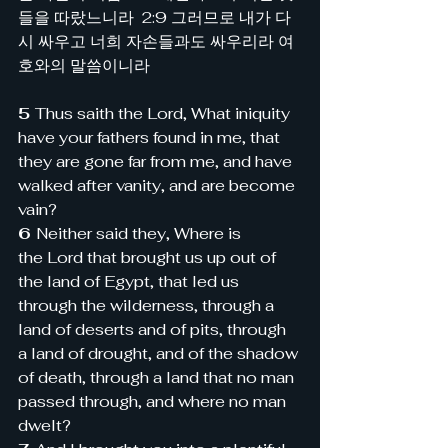
들을 따랐느니라  2:9 그러므로 내가 다
시 싸우고 너희 자손들과도 싸우리라 여
호와의 말씀이니라
5 
Thus saith the Lord, What iniquity 
have your fathers found in me, that 
they are gone far from me, and have 
walked after vanity, and are become 
vain?
6 
Neither said they, Where is 
the Lord that brought us up out of 
the land of Egypt, that led us 
through the wilderness, through a 
land of deserts and of pits, through 
a land of drought, and of the shadow 
of death, through a land that no man 
passed through, and where no man 
dwelt?