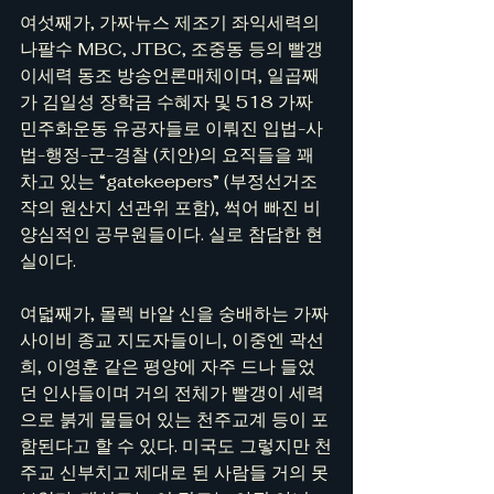
여섯째가, 가짜뉴스 제조기 좌익세력의 
나팔수 MBC, JTBC, 조중동 등의 빨갱
이세력 동조 방송언론매체이며, 일곱째
가 김일성 장학금 수혜자 및 518 가짜 
민주화운동 유공자들로 이뤄진 입법-사
법-행정-군-경찰 (치안)의 요직들을 꽤 
차고 있는 “gatekeepers” (부정선거조
작의 원산지 선관위 포함), 썩어 빠진 비
양심적인 공무원들이다. 실로 참담한 현
실이다. 
여덟째가, 몰렉 바알 신을 숭배하는 가짜 
사이비 종교 지도자들이니, 이중엔 곽선
희, 이영훈 같은 평양에 자주 드나 들었
던 인사들이며 거의 전체가 빨갱이 세력
으로 붉게 물들어 있는 천주교계 등이 포
함된다고 할 수 있다. 미국도 그렇지만 천
주교 신부치고 제대로 된 사람들 거의 못 