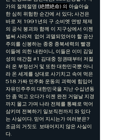
가의 절체절명
 (
絶體絶命) 의 
아슬아슬
한 심히 위험한 순간에 서 있다; 사건은 
바로 저 1991년의 구 소비엣 연방 체제
의 공식 붕괴와 함께 이 지구상에서 이젠 
벌써 사라져  없어 괴멸되었어야 할 공산
주의를 신봉하는 종중 종북세력의 빨갱
이들에 의한 내란이니, 이들은 이미 김일
성의 애간첩 
#1
 김대중 정권때부터 저질
러 온 부정선거 및 또한 대한민국뿐 아니
라 온 세계를 상대로 사기치고 속여 먹은 
518 가짜 민주화 운동의 괴력에 힘입어 
자유민주주의 대한민국을 지난 수십년동
안 좀 먹고 오다가 이젠 완전 거덜날 지경
까지 몰고 가며 나라 전체를 통째로 먹어 
삼키며 전복하기 일보직전까지 와 있다
는 사실이다. 믿어 지시는가 여러분은? 
조금의 거짓도  보태어지지 않은 사실이
다.